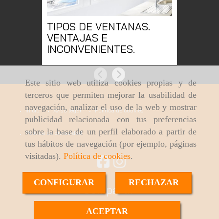
TIPOS DE VENTANAS.
GRIFE
VENTAJAS E
Llevamo
INCONVENIENTES.
tiempo 
decoraci
Anterior
Siguiente
fabrican
Este sitio web utiliza cookies propias y de
poco a 
terceros que permiten mejorar la usabilidad de
introdu
navegación, analizar el uso de la web y mostrar
Inicio
Aviso legal
Política de cookies
en el m
publicidad relacionada con tus preferencias
una ten
sobre la base de un perfil elaborado a partir de
Política de privacidad
decorac
tus hábitos de navegación (por ejemplo, páginas
visitadas).
Política de cookies
.
CONFIGURAR
RECHAZAR
Compartir:
ACEPTAR