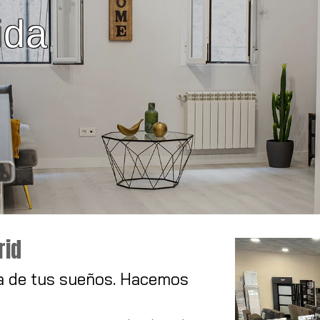
en Madrid
rid
a de tus sueños. Hacemos