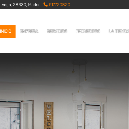
a Vega,
28330,
Madrid
917720820
INICIO
EMPRESA
SERVICIOS
PROYECTOS
LA TIEND